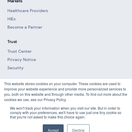
Markets
Healthcare Providers
HIEs
Become a Partner
Trust
Trust Center
Privacy Notice
Security
Resources
This website stores cookies on your computer. These cookies are used to
improve your website experience and provide more personalized services to
Blog
you, both on this website and through other media. To find out more about the
cookies we use, see our Privacy Policy.
Downloads
We won't track your information when you visit our site. But in order to
Docs
comply with your preferences, we'll have to use just one tiny cookie so
that you're not asked to make this choice again.
Accept
Decline